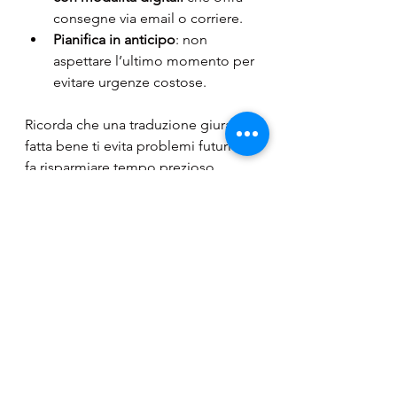
consegne via email o corriere.
Pianifica in anticipo
: non 
aspettare l’ultimo momento per 
evitare urgenze costose.
Ricorda che una traduzione giurata 
fatta bene ti evita problemi futuri e ti 
fa risparmiare tempo prezioso.
Affidati a chi conosce 
le tue esigenze
Se vivi a Bologna o hai rapporti con 
la Romania, ti consiglio di rivolgerti 
a professionisti che conoscono 
bene entrambe le realtà.
INQUADRAMONDI® di Stroe 
Damaris
è un punto di riferimento 